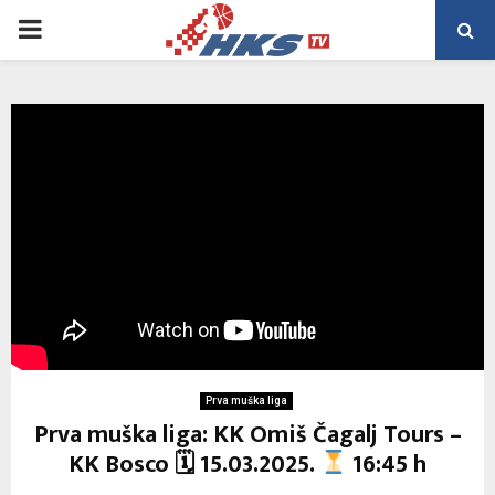
PRIMARY
MENU
Prva muška liga
Prva muška liga: KK Omiš Čagalj Tours –
KK Bosco 🗓 15.03.2025.
16:45 h