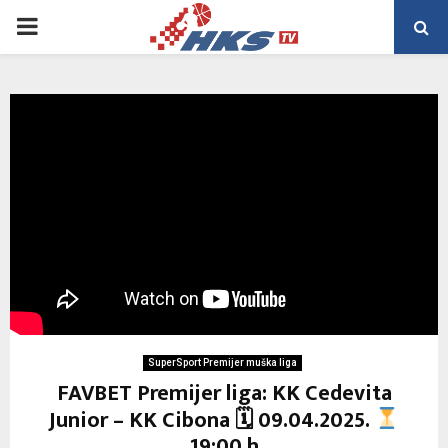
PRIMARY
MENU
SuperSport Premijer muška liga
FAVBET Premijer liga: KK Cedevita
Junior – KK Cibona 🗓 09.04.2025.
19:00 h