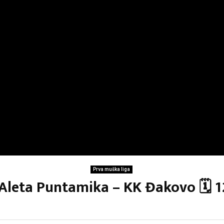
Prva muška liga
 Aleta Puntamika – KK Đakovo 🗓 1