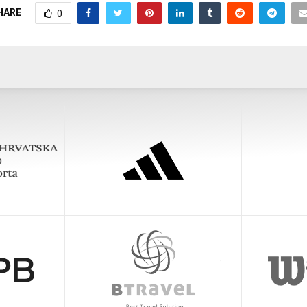
HARE
0