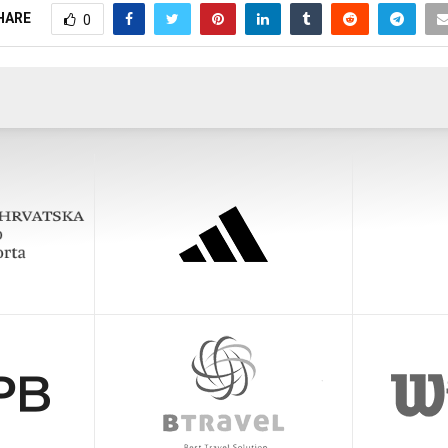
HARE
0