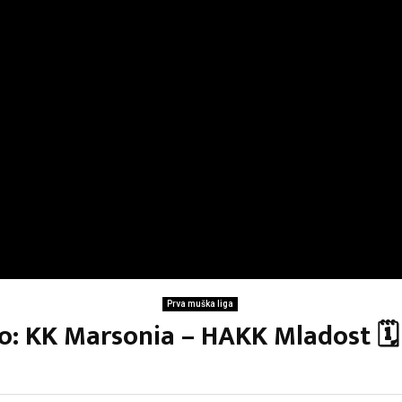
Prva muška liga
lo: KK Marsonia – HAKK Mladost 🗓