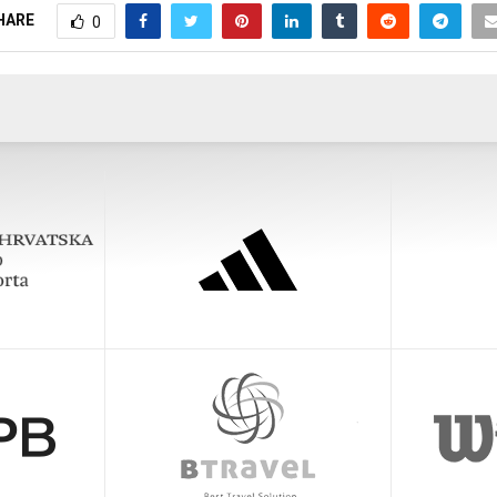
HARE
0