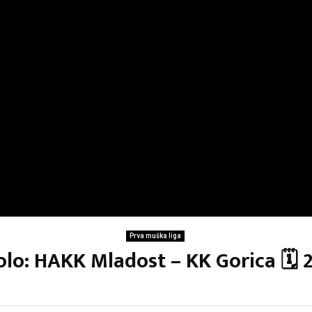
Prva muška liga
kolo: HAKK Mladost – KK Gorica 🗓 