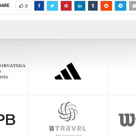
HARE
0