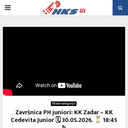
PRIMARY
MENU
Mlađe kategorije
Završnica PH juniori: KK Zadar – KK
Cedevita Junior 🗓 30.05.2026.
18:45
h