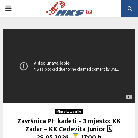
PRIMARY
MENU
Mlađe kategorije
Završnica PH kadeti – 3.mjesto: KK
Zadar – KK Cedevita Junior 🗓
29.05.2026.
17:00 h