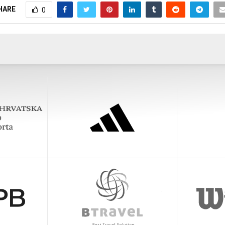
HARE
0