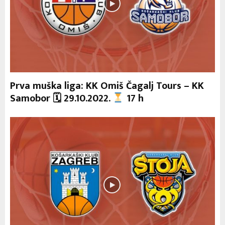
Prva muška liga: KK Omiš Čagalj Tours – KK
Samobor 🗓 29.10.2022.
17 h