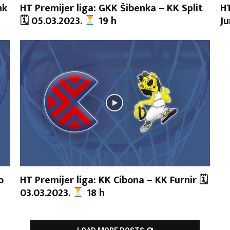
nk
HT Premijer liga: GKK Šibenka – KK Split
HT
🗓 05.03.2023.
19 h
Ju
o
HT Premijer liga: KK Cibona – KK Furnir 🗓
03.03.2023.
18 h