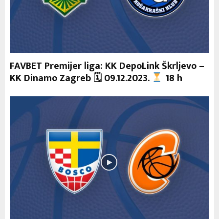
FAVBET Premijer liga: KK DepoLink Škrljevo –
KK Dinamo Zagreb 🗓 09.12.2023.
18 h