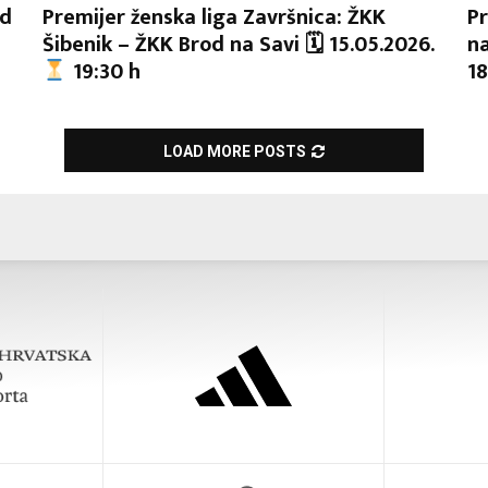
od
Premijer ženska liga Završnica: ŽKK
Pr
Šibenik – ŽKK Brod na Savi 🗓 15.05.2026.
na
19:30 h
18
LOAD MORE POSTS